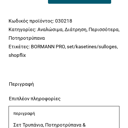
BORMANN
Pro
BHT1390
Κωδικός προϊόντος:
030218
Σετ
Κατηγορίες:
Αναλώσιμα
,
Διάτρηση
,
Περισσότερα
,
Τρυπάνια,Μύτες,Ποτηροτρύπανα
Ποτηροτρύπανα
BORMANN
Ετικέτες:
BORMANN PRO
,
set/kasetines/sulloges
,
Pro
shopflix
ποσότητα
Περιγραφή
Επιπλέον πληροφορίες
περιγραφή
Σετ Τρυπάνια, Ποτηροτρύπανα &