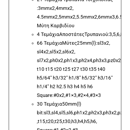
:3mmx2,4mmx2,
4.5mmx2,5mmx2,5.5mmx2,6mmx3,6.5m
Μύτη Καρβιδίου
4 ΤεμάχιαΑποστάτεςΤρυπανιού:3,5,6,8m
66 ΤεμάχιαΜύτες25mm(l):sl3x2,
sl4x2,sl5x2,sl6x2,
sl7x2,ph0x2,ph1x3,ph2x4,ph3x3,pz0x2,pz
t10 t15 t20 t25 t27 t30 t35 t40
h5/64″ h3/32″ h1/8″ h5/32″ h3/16″
h1/4″ h2 h2.5 h3 h4 h5 h6
Square:#0x2,#1×3,#2×4,#3×3
30 Τεμάχια50mm(l)
bit:sl3,sl4,sl5,sl6,ph1x2,ph2x3,ph3x2,pz1
,t15,t20,t25,t30,h3,h4,h5,h6,
Square:#1,#2×2,#3