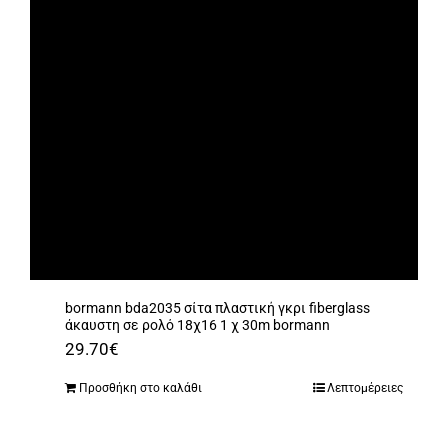
bormann bda2035 σίτα πλαστική γκρι fiberglass
άκαυστη σε ρολό 18χ16 1 χ 30m bormann
29.70
€
Προσθήκη στο καλάθι
Λεπτομέρειες