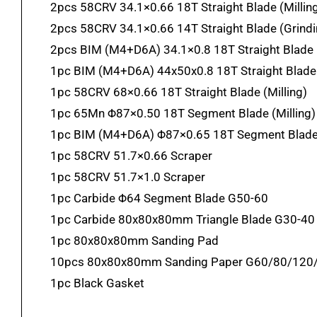
2pcs 58CRV 34.1×0.66 18T Straight Blade (Millin
2pcs 58CRV 34.1×0.66 14T Straight Blade (Grindi
2pcs BIM (M4+D6A) 34.1×0.8 18T Straight Blade (
1pc BIM (M4+D6A) 44x50x0.8 18T Straight Blade 
1pc 58CRV 68×0.66 18T Straight Blade (Milling)
1pc 65Mn Φ87×0.50 18T Segment Blade (Milling)
1pc BIM (M4+D6A) Φ87×0.65 18T Segment Blade 
1pc 58CRV 51.7×0.66 Scraper
1pc 58CRV 51.7×1.0 Scraper
1pc Carbide Φ64 Segment Blade G50-60
1pc Carbide 80x80x80mm Triangle Blade G30-40
1pc 80x80x80mm Sanding Pad
10pcs 80x80x80mm Sanding Paper G60/80/120/
1pc Black Gasket