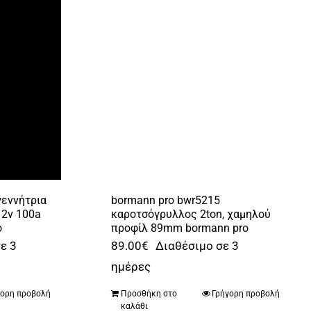
γεννήτρια
bormann pro bwr5215
12v 100a
καροτσόγρυλλος 2ton, χαμηλού
o
προφίλ 89mm bormann pro
ε 3
89.00
€
Διαθέσιμο σε 3
ημέρες
γορη προβολή
Προσθήκη στο
Γρήγορη προβολή
καλάθι