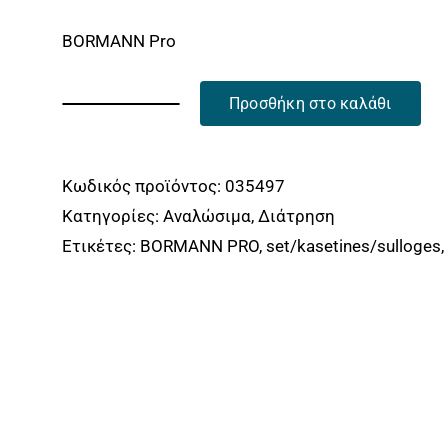
BORMANN Pro
Προσθήκη στο καλάθι
BORMANN
Pro
BHT1620
Κωδικός προϊόντος:
035497
Σετ
Κατηγορίες:
Αναλώσιμα
,
Διάτρηση
Φρέζες
Ετικέτες:
BORMANN PRO
,
set/kasetines/sulloges
,
Ρούτερ
8mm,
12
Τεμάχια
BORMANN
Pro
ποσότητα