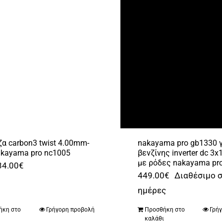
ζα carbon3 twist 4.00mm-
nakayama pro gb1330 
kayama pro nc1005
βενζίνης inverter dc 3x
με ρόδες nakayama pr
Original
Η
34.00
€
449.00
€
Διαθέσιμο σ
price
τρέχουσα
ημέρες
was:
τιμή
36.00€.
είναι:
ήκη στο
Γρήγορη προβολή
Προσθήκη στο
Γρή
ι
καλάθι