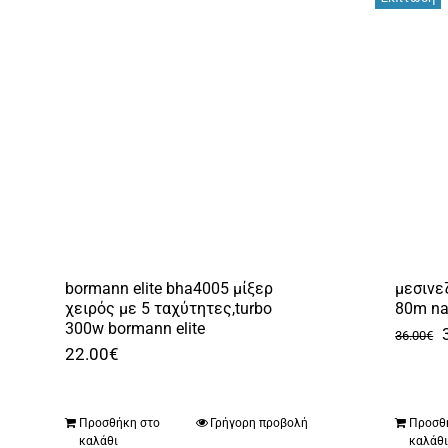
bormann elite bha4005 μίξερ
μεσινε
χειρός με 5 ταχύτητες,turbo
80m na
300w bormann elite
36.00
€
22.00
€
Προσθήκη στο
Γρήγορη προβολή
Προσθ
καλάθι
καλάθ