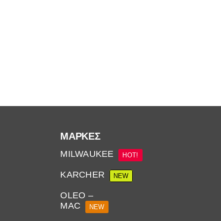
34.00€.
ΜΆΡΚΕΣ
MILWAUKEE
HOT!
KARCHER
NEW
OLEO –
MAC
NEW