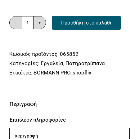
Προσθήκη στο καλάθι
BORMANN
Pro
BHT4553
Κωδικός προϊόντος:
065852
Διαμαντοκορώνα
Κατηγορίες:
Εργαλεία
,
Ποτηροτρύπανα
Υγρής
Ετικέτες:
BORMANN PRO
,
shopflix
Κοπής
Φ18
X450
1/2
Περιγραφή
BSP
Επιπλέον πληροφορίες
BORMANN
Pro
περιγραφή
ποσότητα