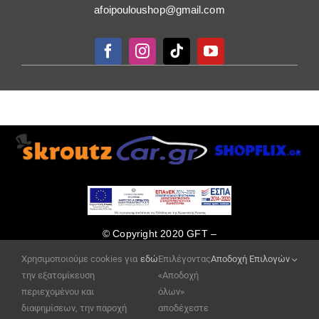
afoipouloushop@gmail.com
© Copyright 2020 GFT –
κατασκευή ιστοσελίδων
Χρησιμοποιούμε cookies για
εδώ
Επιλέγοντας
Αποδοχή Επιλογών
www.site-eshop.gr
την εξατομίκευση
«Αποδοχή
περιεχομένου και
όλων»
διαφημίσεων, την παροχή
αποδέχεστε