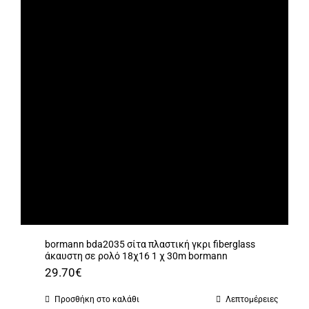
bormann bda2035 σίτα πλαστική γκρι fiberglass
άκαυστη σε ρολό 18χ16 1 χ 30m bormann
29.70
€
Προσθήκη στο καλάθι
Λεπτομέρειες