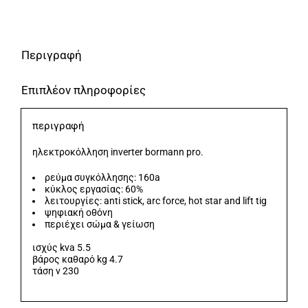
160Α/60%,
Ψηφ.Οθόνης,
Μεγ.Ηλεκτρόδιο
Περιγραφή
4mm
Επιπλέον πληροφορίες
BORMANN
Pro
περιγραφή
ποσότητα
ηλεκτροκόλληση inverter bormann pro.
ρεύμα συγκόλλησης: 160a
κύκλος εργασίας: 60%
λειτουργίες: anti stick, arc force, hot star and lift tig
ψηφιακή οθόνη
περιέχει σώμα & γείωση
ισχύς kva 5.5
βάρος καθαρό kg 4.7
τάση v 230