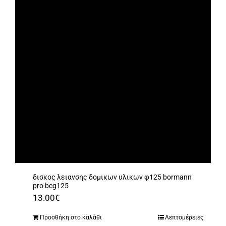
δισκος λειανσης δομικων υλικων φ125 bormann
pro bcg125
13.00
€
Προσθήκη στο καλάθι
Λεπτομέρειες