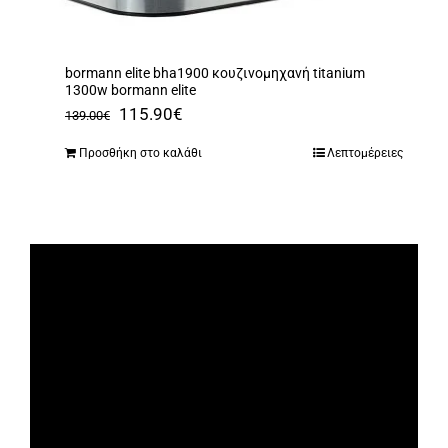
bormann elite bha1900 κουζινομηχανή titanium
1300w bormann elite
Original
Η
115.90
€
139.00
€
price
τρέχουσα
Προσθήκη στο καλάθι
Λεπτομέρειες
was:
τιμή
139.00€.
είναι:
115.90€.