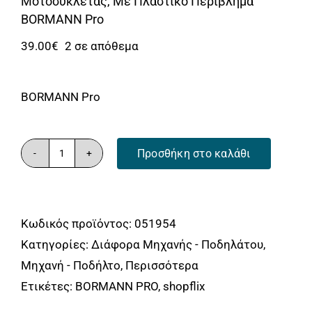
Αναλώσιμα
Μοτοσυκλέτας, Με Πλαστικό Περίβλημα
BORMANN Pro
Αυτοκίνητο
39.00
€
2 σε απόθεμα
Περισσότερα
Επικοινωνία
BORMANN Pro
Προσθήκη στο καλάθι
BORMANN
Pro
BLK1320
Κωδικός προϊόντος:
051954
Αντικλεπτικό
Κατηγορίες:
Διάφορα Μηχανής - Ποδηλάτου
,
Πέταλο
Μηχανή - Ποδήλτο
,
Περισσότερα
Μοτοσυκλέτας,
Ετικέτες:
BORMANN PRO
,
shopflix
Με
Πλαστικό