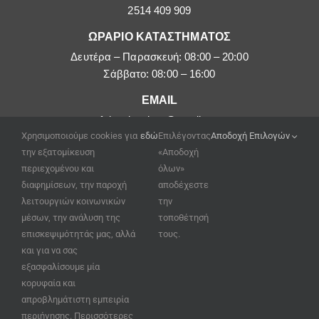
2514 409 909
ΩΡΑΡΙΟ ΚΑΤΑΣΤΗΜΑΤΟΣ
Δευτέρα – Παρασκευή: 08:00 – 20:00
Σάββατο: 08:00 – 16:00
EMAIL
afoipouloushop@gmail.com
Χρησιμοποιούμε cookies για
εδώ
Επιλέγοντας
Αποδοχή Επιλογών
την εξατομίκευση
«Αποδοχή
περιεχομένου και
όλων»
διαφημίσεων, την παροχή
αποδέχεστε
λειτουργιών κοινωνικών
την
μέσων, την ανάλυση της
τοποθέτησή
επισκεψιμότητάς μας, αλλά
τους.
και για να σας
εξασφαλίσουμε μία
κορυφαία και
απροβλημάτιστη εμπειρία
περιήγησης. Περισσότερες