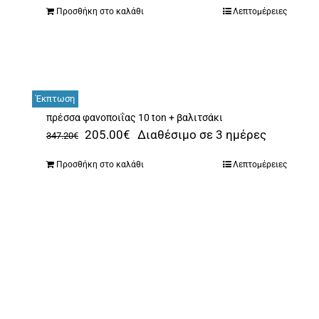
Προσθήκη στο καλάθι
Λεπτομέρειες
Έκπτωση
πρέσσα φανοποιΐας 10 ton + βαλιτσάκι
Original
Η
205.00
€
Διαθέσιμο σε 3 ημέρες
347.20
€
price
τρέχουσα
Προσθήκη στο καλάθι
Λεπτομέρειες
was:
τιμή
347.20€.
είναι:
205.00€.