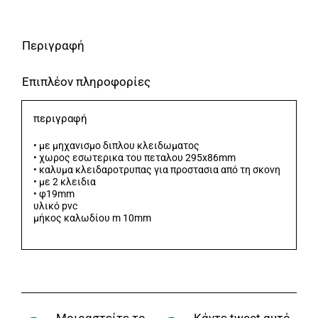
Περίβλημα
BORMANN
Περιγραφή
Pro
Επιπλέον πληροφορίες
ποσότητα
περιγραφή
• με μηχανισμο διπλου κλειδωματος
• χωρος εσωτερικα του πεταλου 295x86mm
• καλυμα κλειδαροτρυπας για προστασια από τη σκονη
• με 2 κλειδια
• φ19mm
υλικό pvc
μήκος καλωδίου m 10mm