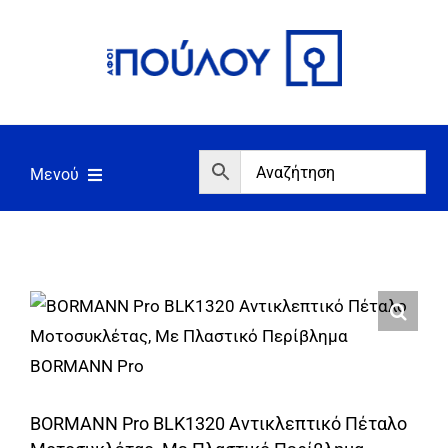
Μετάβαση
στο
περιεχόμενο
Μενού
Αρχική
Εργαλεία
Σπίτι/Κήπος/Αγροτικά
Αντλίες/Πιεστικά
Γεννήτριες/Συγκόλληση
BORMANN Pro BLK1320 Αντικλεπτικό Πέταλο