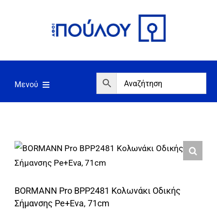
Μετάβαση
στο
περιεχόμενο
Μενού
Αρχική
Εργαλεία
Σπίτι/Κήπος/Αγροτικά
Αντλίες/Πιεστικά
BORMANN Pro BPP2481 Κολωνάκι Οδικής
Γεννήτριες/Συγκόλληση
Σήμανσης Pe+Eva, 71cm