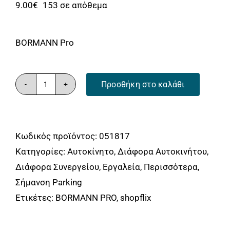
Αναλώσιμα
9.00
€
153 σε απόθεμα
Αυτοκίνητο
BORMANN Pro
Περισσότερα
Επικοινωνία
Προσθήκη στο καλάθι
BORMANN
Pro
BPP2481
Κωδικός προϊόντος:
051817
Κολωνάκι
Κατηγορίες:
Αυτοκίνητο
,
Διάφορα Αυτοκινήτου
,
Οδικής
Διάφορα Συνεργείου
,
Εργαλεία
,
Περισσότερα
,
Σήμανσης
Σήμανση Parking
Pe+Eva,
Ετικέτες:
BORMANN PRO
,
shopflix
71cm
ποσότητα