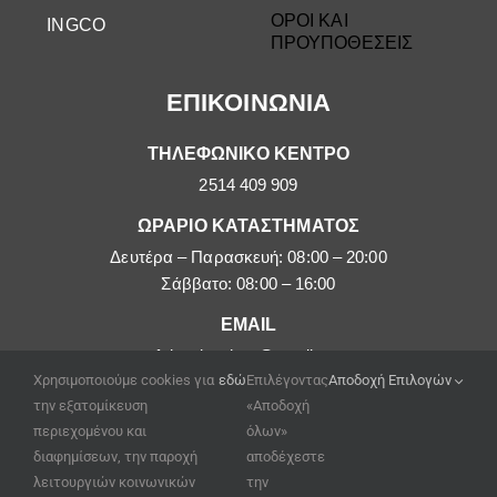
ΟΡΟΙ ΚΑΙ
INGCO
ΠΡΟΥΠΟΘΕΣΕΙΣ
ΕΠΙΚΟΙΝΩΝΙΑ
ΤΗΛΕΦΩΝΙΚΟ ΚΕΝΤΡΟ
2514 409 909
ΩΡΑΡΙΟ ΚΑΤΑΣΤΗΜΑΤΟΣ
Δευτέρα – Παρασκευή: 08:00 – 20:00
Σάββατο: 08:00 – 16:00
EMAIL
afoipouloushop@gmail.com
Χρησιμοποιούμε cookies για
εδώ
Επιλέγοντας
Αποδοχή Επιλογών
την εξατομίκευση
«Αποδοχή
περιεχομένου και
όλων»
διαφημίσεων, την παροχή
αποδέχεστε
λειτουργιών κοινωνικών
την