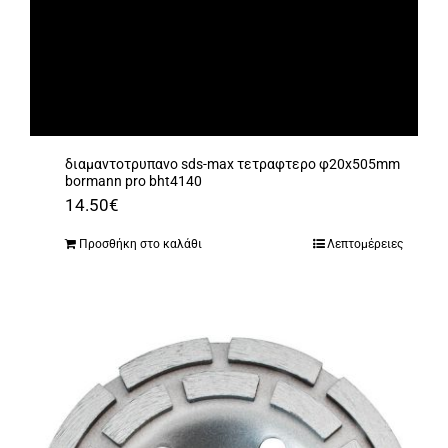
διαμαντοτρυπανο sds-max τετραφτερο φ20x505mm
bormann pro bht4140
14.50
€
Προσθήκη στο καλάθι
Λεπτομέρειες