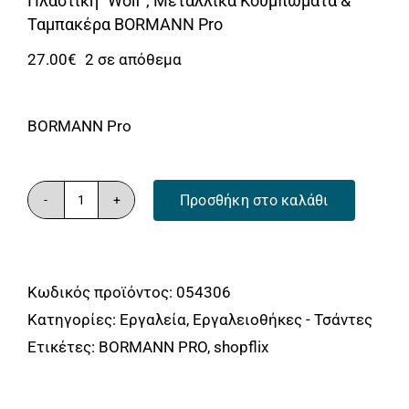
Πλαστική “Wolf”, Μεταλλικά Κουμπώματα &
Ταμπακέρα BORMANN Pro
27.00
€
2 σε απόθεμα
BORMANN Pro
Προσθήκη στο καλάθι
BORMANN
Pro
BTB3312
Κωδικός προϊόντος:
054306
Εργαλειοθήκη
Κατηγορίες:
Εργαλεία
,
Εργαλειοθήκες - Τσάντες
Χειρός
Ετικέτες:
BORMANN PRO
,
shopflix
Πλαστική
"Wolf",
Μεταλλικά