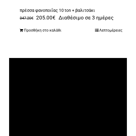
πρέσσα φανοποιΐας 10 ton + βαλιτσάκι
Original
Η
205.00
€
Διαθέσιμο σε 3 ημέρες
347.20
€
price
τρέχουσα
Προσθήκη στο καλάθι
Λεπτομέρειες
was:
τιμή
347.20€.
είναι:
205.00€.