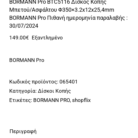
Αναλώσιμα
BORMANN Pro BTC5116 Δίσκος Κοπής
Μπετού/Ασφάλτου Φ350×3.2x12x25,4mm
Αυτοκίνητο
BORMANN Pro Πιθανή ημερομηνία παραλαβής :
30/07/2024
Περισσότερα
149.00
€
Εξαντλημένο
Επικοινωνία
BORMANN Pro
Κωδικός προϊόντος:
065401
Κατηγορία:
Δίσκοι Kοπής
Ετικέτες:
BORMANN PRO
,
shopflix
Περιγραφή