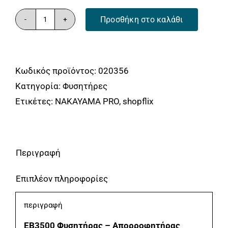
Προσθήκη στο καλάθι
NAKAYAMA
EB3500
Φυσητήρας-
Κωδικός προϊόντος:
020356
Απορροφητήρας
Κατηγορία:
Φυσητήρες
Φύλλων
Ετικέτες:
NAKAYAMA PRO
,
shopflix
3000W
NAKAYAMA
ποσότητα
Περιγραφή
Επιπλέον πληροφορίες
περιγραφή
EΒ3500 Φυσητήρας – Απορροφητήρας