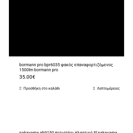
bormann pro bpr6035 φακός επαναφορτιζόμενος
1500lm bormann pro
35.00
€
Προσθήκη στο καλάθι
Λεπτομέρειες
nakayama gh9150 ποτιστήρι πλαστικό 5l nakayama