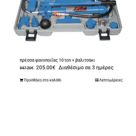
πρέσσα φανοποιΐας 10 ton + βαλιτσάκι
Original
Η
205.00
€
Διαθέσιμο σε 3 ημέρες
347.20
€
price
τρέχουσα
Προσθήκη στο καλάθι
Λεπτομέρειες
was:
τιμή
347.20€.
είναι:
205.00€.