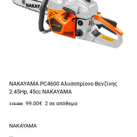
Αναλώσιμα
Αυτοκίνητο
Περισσότερα
Επικοινωνία
NAKAYAMA PC4600 Αλυσοπρίονο Βενζίνης
2.45Hp, 45cc NAKAYAMA
Original
Η
99.00
€
2 σε απόθεμα
115.00
€
price
τρέχουσα
was:
τιμή
NAKAYAMA
115.00€.
είναι: