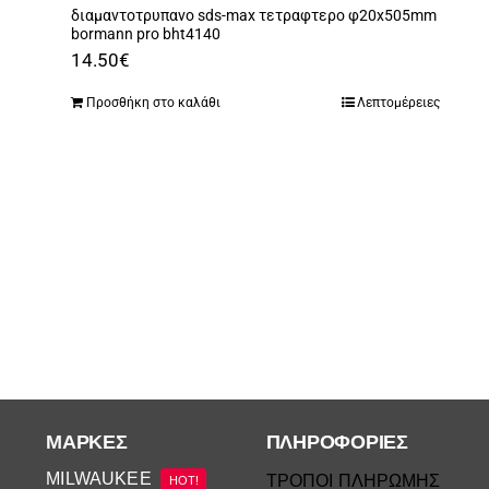
διαμαντοτρυπανο sds-max τετραφτερο φ20x505mm
bormann pro bht4140
14.50
€
Προσθήκη στο καλάθι
Λεπτομέρειες
ΜΆΡΚΕΣ
ΠΛΗΡΟΦΟΡΙΕΣ
MILWAUKEE
ΤΡΟΠΟΙ ΠΛΗΡΩΜΗΣ
HOT!