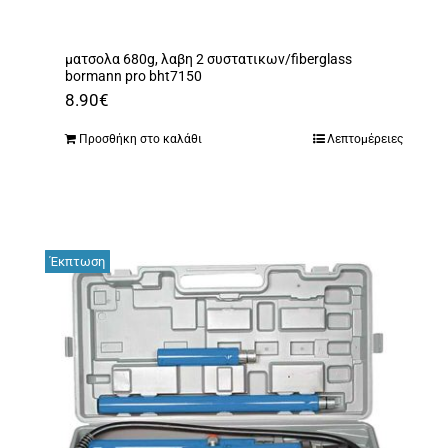
ματσολα 680g, λαβη 2 συστατικων/fiberglass
bormann pro bht7150
8.90
€
Προσθήκη στο καλάθι
Λεπτομέρειες
Έκπτωση