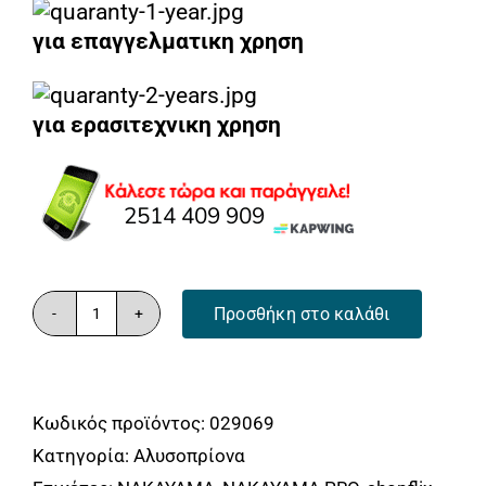
99.00€.
για επαγγελματικη χρηση
για ερασιτεχνικη χρηση
Προσθήκη στο καλάθι
NAKAYAMA
PC4600
Αλυσοπρίονο
Κωδικός προϊόντος:
029069
Βενζίνης
Κατηγορία:
Αλυσοπρίονα
2.45Hp,