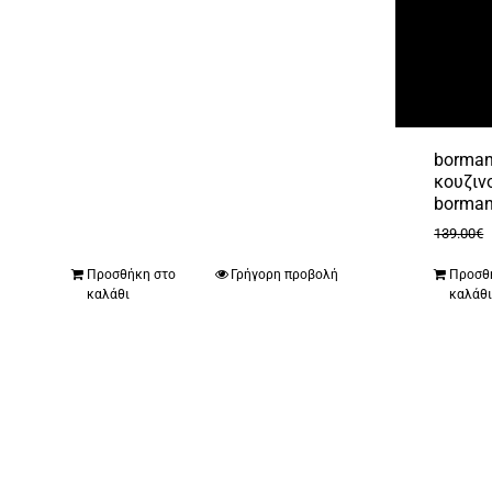
borman
κουζιν
bormann
139.00
€
Προσθήκη στο
Γρήγορη προβολή
Προσθ
καλάθι
καλάθ