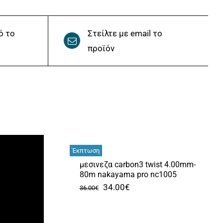
ό το
Στείλτε με email το
προϊόν
Έκπτωση
μεσινεζα carbon3 twist 4.00mm-
80m nakayama pro nc1005
Original
Η
34.00
€
36.00
€
price
τρέχουσα
was:
τιμή