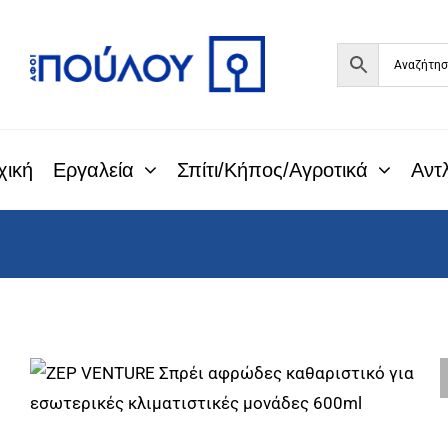
Μετάβαση
στο
περιεχόμενο
χική
Εργαλεία
Σπίτι/Κήπος/Αγροτικά
Αντλ