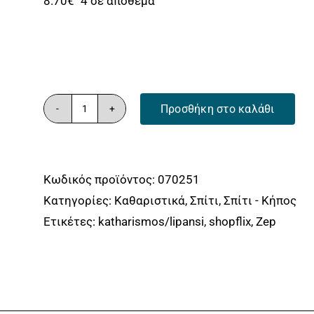
8.70
€
4 σε απόθεμα
Προσθήκη στο καλάθι
ZEP
VENTURE
Σπρέι
Κωδικός προϊόντος:
070251
αφρώδες
Κατηγορίες:
Καθαριστικά
,
Σπίτι
,
Σπίτι - Κήπος
καθαριστικό
Ετικέτες:
katharismos/lipansi
,
shopflix
,
Zep
για
εσωτερικές
κλιματιστικές
μονάδες
600ml