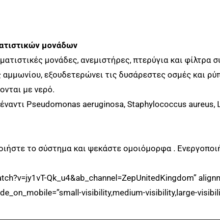
ποσότητα
ματιστικών μονάδων
ατιστικές μονάδες, ανεμιστήρες, πτερύγια και φίλτρα 
 αμμωνίου, εξουδετερώνει τις δυσάρεστες οσμές και ρύ
ονται με νερό.
αντι Pseudomonas aeruginosa, Staphylococcus aureus, L
οιήστε το σύστημα και ψεκάστε ομοιόμορφα . Ενεργοποιή
tch?v=jy1vT-Qk_u4&ab_channel=ZepUnitedKingdom” alignment
e_on_mobile=”small-visibility,medium-visibility,large-visibili