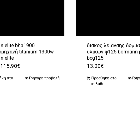
n elite bha1900
δισκος λειανσης δομι
ομηχανή titanium 1300w
υλικων φ125 bormann 
 elite
bcg125
Original
Η
115.90
€
13.00
€
price
τρέχουσα
ήκη στο
Γρήγορη προβολή
Προσθήκη στο
Γρή
was:
τιμή
ι
καλάθι
139.00€.
είναι:
115.90€.