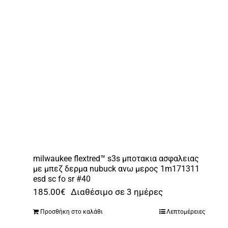
επιλογές
μπορούν
να
επιλεγούν
στη
σελίδα
του
προϊόντος
milwaukee flextred™ s3s μποτακια ασφαλειας
με μπεζ δερμα nubuck ανω μερος 1m171311
esd sc fo sr #40
185.00
€
Διαθέσιμο σε 3 ημέρες
Προσθήκη στο καλάθι
Λεπτομέρειες