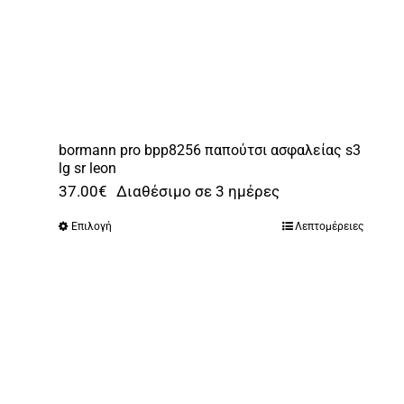
bormann pro bpp8256 παπούτσι ασφαλείας s3
lg sr leon
37.00
€
Διαθέσιμο σε 3 ημέρες
Επιλογή
Λεπτομέρειες
Αυτό
το
προϊόν
έχει
πολλαπλές
παραλλαγές.
Οι