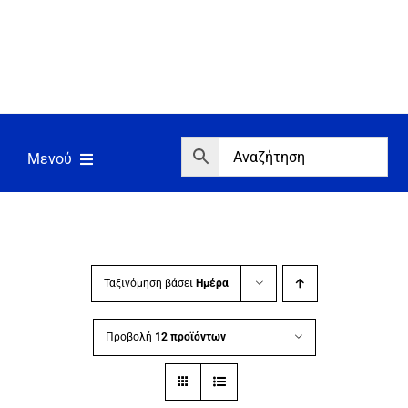
Μετάβαση
στο
περιεχόμενο
Μενού
Αρχική
Εργαλεία
Σπίτι/Κήπος/Αγροτικά
Ταξινόμηση βάσει
Ημέρα
Αντλίες/Πιεστικά
Προβολή
12 προϊόντων
Γεννήτριες/Συγκόλληση