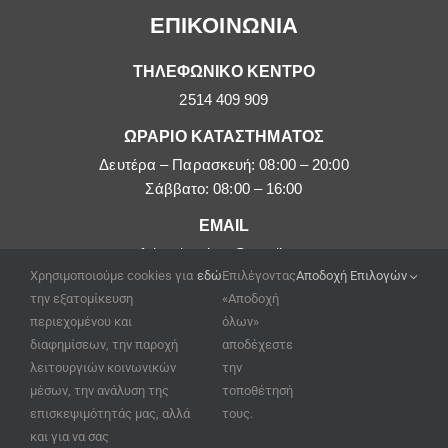
ΕΠΙΚΟΙΝΩΝΙΑ
ΤΗΛΕΦΩΝΙΚΟ ΚΕΝΤΡΟ
2514 409 909
ΩΡΑΡΙΟ ΚΑΤΑΣΤΗΜΑΤΟΣ
Δευτέρα – Παρασκευή: 08:00 – 20:00
Σάββατο: 08:00 – 16:00
EMAIL
afoipouloushop@gmail.com
Χρησιμοποιούμε cookies για
εδώ
Επιλέγοντας
Αποδοχή Επιλογών
την εξατομίκευση
«Αποδοχή
περιεχομένου και
όλων»
διαφημίσεων, την παροχή
αποδέχεστε
λειτουργιών κοινωνικών
την
μέσων, την ανάλυση της
τοποθέτησή
επισκεψιμότητάς μας, αλλά
τους.
και για να σας