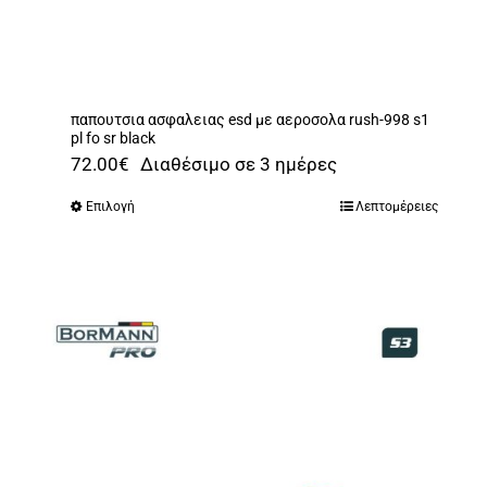
Αναλώσιμα
Αυτοκίνητο
Περισσότερα
παπουτσια ασφαλειας esd με αεροσολα rush-998 s1
pl fo sr black
Επικοινωνία
72.00
€
Διαθέσιμο σε 3 ημέρες
Επιλογή
Λεπτομέρειες
Αυτό
το
προϊόν
έχει
πολλαπλές
παραλλαγές.
Οι
επιλογές
μπορούν