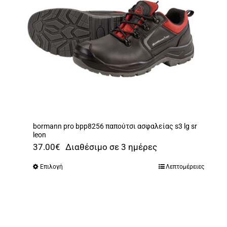
να
επιλεγούν
στη
σελίδα
του
προϊόντος
bormann pro bpp8256 παπούτσι ασφαλείας s3 lg sr
leon
37.00
€
Διαθέσιμο σε 3 ημέρες
Επιλογή
Λεπτομέρειες
Αυτό
το
προϊόν
έχει