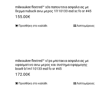
πολλαπλές
milwaukee flextred™ s3s παπουτσια ασφαλειας με
παραλλαγές.
δερμα nubuck ανω μερος 1l110133 esd sc fo sr #45
Οι
155.00
€
επιλογές
Προσθήκη στο καλάθι
Λεπτομέρειες
μπορούν
να
επιλεγούν
στη
σελίδα
milwaukee flextred™ s1ps μποτακια ασφαλειας με
του
υφασματινο ανω μερος και συστημα εφαρμογης
boa® b1m110133 esd fo sr #45
προϊόντος
172.00
€
Προσθήκη στο καλάθι
Λεπτομέρειες