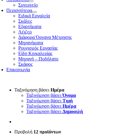
Συνεργείο
Περισσότερα
Ειδικά Εργαλεία
Σκάλες
Εξαρτήματα
Λέιζερ
Διάφορα Όργανα Μέτρησης
Μηχανήματα
Ρουχισμός Εργασίας
Είδη Κιγκαλερίας
Μηχανή – Ποδήλατο
Σκάφος
Επικοινωνία
Ταξινόμηση βάσει
Ημέρα
Ταξινόμηση βάσει
Όνομα
Ταξινόμηση βάσει
Τιμή
Ταξινόμηση βάσει
Ημέρα
Ταξινόμηση βάσει
Δημοφιλή
Προβολή
12 προϊόντων