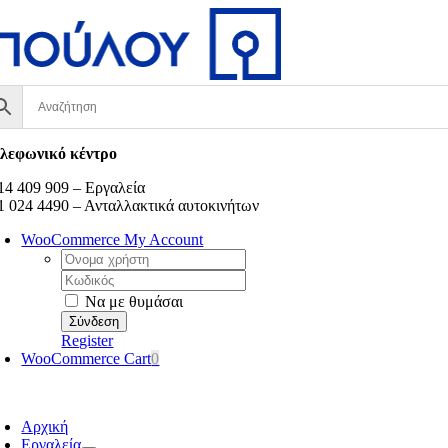
Μετάβαση
στο
περιεχόμενο
λεφωνικό κέντρο
14 409 909 – Εργαλεία
1 024 4490 – Ανταλλακτικά αυτοκινήτων
WooCommerce My Account
Username:
Κωδικός:
Να με θυμάσαι
Register
WooCommerce Cart
0
oggle
avigation
Αρχική
Εργαλεία