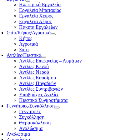
Ηλεκτρικά Εργαλεία
Εργαλεία Μπαταρίας
Εργαλεία Χειρός
Εργαλεία Αέρος
Πακέτα Εργαλείων
Σπίτι/Κήπος/Αγροτικά
Κήπος
Αγροτικά
Σπίτι
Αντλίες/Πιεστικά
Αντλίες Επιφανείας – Λυμάτων
Αντλίες Κενού
Αντλίες Νερού
Αντλίες Καυσίμου
Αντλίες Πηγαδιών
Αντλίες Συντριβανιών
Υποβρύχιες Αντλίες
Πιεστικά Συγκροτήματα
Γεννήτριες/Συγκόλληση
Γεννήτριες
Συγκόλληση
Θερμοκόλληση
Αναλώσιμα
Αναλώσιμα
Αυτοκίνητο