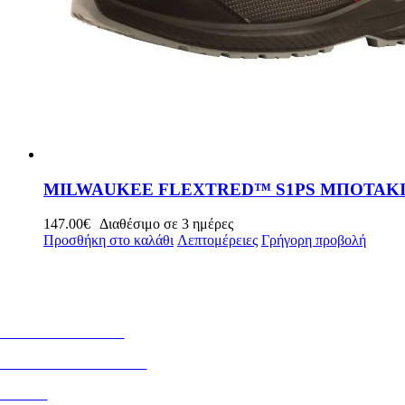
MILWAUKEE FLEXTRED™ S1PS ΜΠΟΤΑΚΙΑ 
147.00
€
Διαθέσιμο σε 3 ημέρες
Προσθήκη στο καλάθι
Λεπτομέρειες
Γρήγορη προβολή
ΛΗΡΟΦΟΡΙΕΣ
ΡΟΠΟΙ ΠΛΗΡΩΜΗΣ
ΟΛΙΤΙΚΗ ΑΠΟΡΡΗΤΟΥ
OOKIES