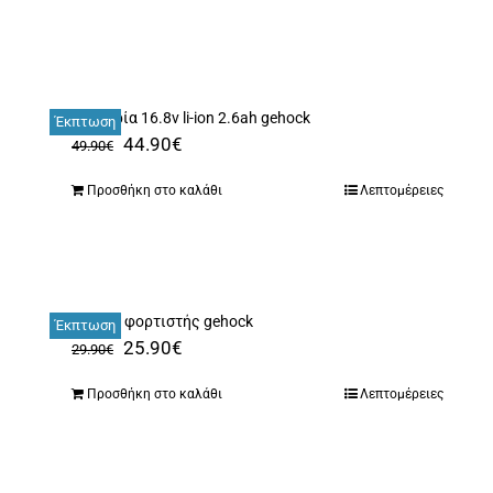
μπαταρία 16.8v li-ion 2.6ah gehock
Έκπτωση
Original
Η
44.90
€
49.90
€
price
τρέχουσα
Προσθήκη στο καλάθι
Λεπτομέρειες
was:
τιμή
49.90€.
είναι:
44.90€.
διπλός φορτιστής gehock
Έκπτωση
Original
Η
25.90
€
29.90
€
price
τρέχουσα
Προσθήκη στο καλάθι
Λεπτομέρειες
was:
τιμή
29.90€.
είναι:
25.90€.