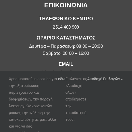
ΕΠΙΚΟΙΝΩΝΙΑ
ΤΗΛΕΦΩΝΙΚΟ ΚΕΝΤΡΟ
2514 409 909
ΩΡΑΡΙΟ ΚΑΤΑΣΤΗΜΑΤΟΣ
Δευτέρα – Παρασκευή: 08:00 – 20:00
Σάββατο: 08:00 – 16:00
EMAIL
afoipouloushop@gmail.com
Χρησιμοποιούμε cookies για
εδώ
Επιλέγοντας
Αποδοχή Επιλογών
την εξατομίκευση
«Αποδοχή
περιεχομένου και
όλων»
διαφημίσεων, την παροχή
αποδέχεστε
λειτουργιών κοινωνικών
την
μέσων, την ανάλυση της
τοποθέτησή
επισκεψιμότητάς μας, αλλά
τους.
και για να σας