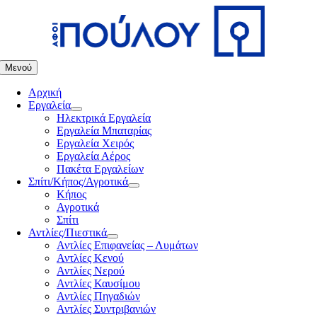
Μετάβαση
στο
περιεχόμενο
Μενού
Αρχική
Εργαλεία
Ηλεκτρικά Εργαλεία
Εργαλεία Μπαταρίας
Εργαλεία Χειρός
Εργαλεία Αέρος
Πακέτα Εργαλείων
Σπίτι/Κήπος/Αγροτικά
Κήπος
Αγροτικά
Σπίτι
Αντλίες/Πιεστικά
Αντλίες Επιφανείας – Λυμάτων
Αντλίες Κενού
Αντλίες Νερού
Αντλίες Καυσίμου
Αντλίες Πηγαδιών
Αντλίες Συντριβανιών