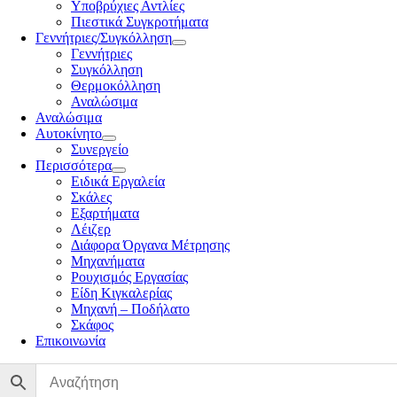
Υποβρύχιες Αντλίες
Πιεστικά Συγκροτήματα
Γεννήτριες/Συγκόλληση
Γεννήτριες
Συγκόλληση
Θερμοκόλληση
Αναλώσιμα
Αναλώσιμα
Αυτοκίνητο
Συνεργείο
Περισσότερα
Ειδικά Εργαλεία
Σκάλες
Εξαρτήματα
Λέιζερ
Διάφορα Όργανα Μέτρησης
Μηχανήματα
Ρουχισμός Εργασίας
Είδη Κιγκαλερίας
Μηχανή – Ποδήλατο
Σκάφος
Επικοινωνία