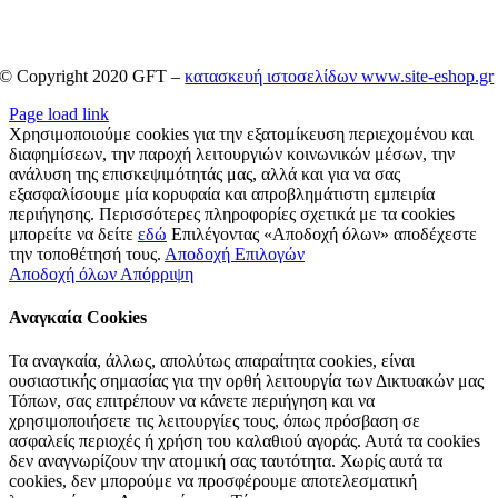
© Copyright 2020 GFT –
κατασκευή ιστοσελίδων www.site-eshop.gr
Page load link
Χρησιμοποιούμε cookies για την εξατομίκευση περιεχομένου και
διαφημίσεων, την παροχή λειτουργιών κοινωνικών μέσων, την
ανάλυση της επισκεψιμότητάς μας, αλλά και για να σας
εξασφαλίσουμε μία κορυφαία και απροβλημάτιστη εμπειρία
περιήγησης. Περισσότερες πληροφορίες σχετικά με τα cookies
μπορείτε να δείτε
εδώ
Επιλέγοντας «Αποδοχή όλων» αποδέχεστε
την τοποθέτησή τους.
Αποδοχή Επιλογών
Αποδοχή όλων
Απόρριψη
Αναγκαία Cookies
Τα αναγκαία, άλλως, απολύτως απαραίτητα cookies, είναι
ουσιαστικής σημασίας για την ορθή λειτουργία των Δικτυακών μας
Τόπων, σας επιτρέπουν να κάνετε περιήγηση και να
χρησιμοποιήσετε τις λειτουργίες τους, όπως πρόσβαση σε
ασφαλείς περιοχές ή χρήση του καλαθιού αγοράς. Αυτά τα cookies
δεν αναγνωρίζουν την ατομική σας ταυτότητα. Χωρίς αυτά τα
cookies, δεν μπορούμε να προσφέρουμε αποτελεσματική