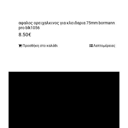
Αναλώσιμα
Αυτοκίνητο
αφαλος ορειχαλκινος για κλειδαρια 75mm bormann
Περισσότερα
pro blk1056
8.50
€
Επικοινωνία
Προσθήκη στο καλάθι
Λεπτομέρειες