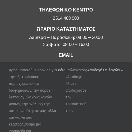
ΤΗΛΕΦΩΝΙΚΟ ΚΕΝΤΡΟ
2514 409 909
ΩΡΑΡΙΟ ΚΑΤΑΣΤΗΜΑΤΟΣ
Δευτέρα – Παρασκευή: 08:00 – 20:00
Σάββατο: 08:00 – 16:00
EMAIL
afoipouloushop@gmail.com
Χρησιμοποιούμε cookies για
εδώ
Επιλέγοντας
Αποδοχή Επιλογών
την εξατομίκευση
«Αποδοχή
περιεχομένου και
όλων»
διαφημίσεων, την παροχή
αποδέχεστε
λειτουργιών κοινωνικών
την
μέσων, την ανάλυση της
τοποθέτησή
επισκεψιμότητάς μας, αλλά
τους.
και για να σας
εξασφαλίσουμε μία
κορυφαία και