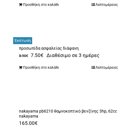
Προσθήκη στο καλάθι
Λεπτομέρειες
Έκπτωση
προσωπίδα ασφαλείας διάφανη
Original
Η
7.50
€
Διαθέσιμο σε 3 ημέρες
8.90
€
price
τρέχουσα
Προσθήκη στο καλάθι
Λεπτομέρειες
was:
τιμή
8.90€.
είναι:
7.50€.
nakayama pb6210 θαμνοκοπτικό βενζίνης 3hp, 62cc
nakayama
165.00
€