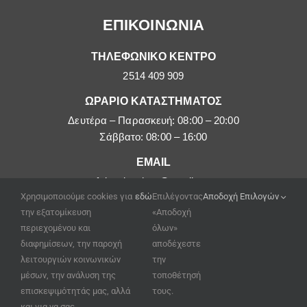
ΕΠΙΚΟΙΝΩΝΙΑ
ΤΗΛΕΦΩΝΙΚΟ ΚΕΝΤΡΟ
2514 409 909
ΩΡΑΡΙΟ ΚΑΤΑΣΤΗΜΑΤΟΣ
Δευτέρα – Παρασκευή: 08:00 – 20:00
Σάββατο: 08:00 – 16:00
EMAIL
afoipouloushop@gmail.com
Χρησιμοποιούμε cookies για
εδώ
Επιλέγοντας
Αποδοχή Επιλογών
την εξατομίκευση
«Αποδοχή
περιεχομένου και
όλων»
διαφημίσεων, την παροχή
αποδέχεστε
λειτουργιών κοινωνικών
την
μέσων, την ανάλυση της
τοποθέτησή
επισκεψιμότητάς μας, αλλά
τους.
και για να σας