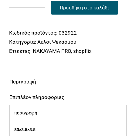
6.00€.
Προσθήκη στο καλάθι
ΑΥΛΟΣ
ΨΕΚΑΣΜΟΥ
ΒΙΔΩΤΟΣ
Κωδικός προϊόντος:
032922
90cm
Κατηγορία:
Αυλοί Ψεκασμού
NAKAYAMA
Ετικέτες:
NAKAYAMA PRO
,
shopflix
NS131
ποσότητα
Περιγραφή
Επιπλέον πληροφορίες
περιγραφή
83×3.5×3.5