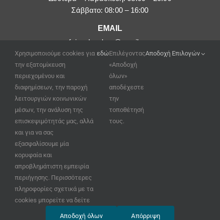
Σάββατο: 08:00 – 16:00
EMAIL
afoipouloushop@gmail.com
Χρησιμοποιούμε cookies για
εδώ
Επιλέγοντας
Αποδοχή Επιλογών
την εξατομίκευση
«Αποδοχή
περιεχομένου και
όλων»
διαφημίσεων, την παροχή
αποδέχεστε
λειτουργιών κοινωνικών
την
μέσων, την ανάλυση της
τοποθέτησή
επισκεψιμότητάς μας, αλλά
τους.
και για να σας
εξασφαλίσουμε μία
κορυφαία και
απροβλημάτιστη εμπειρία
περιήγησης. Περισσότερες
πληροφορίες σχετικά με τα
© Copyright 2020 GFT –
cookies μπορείτε να δείτε
κατασκευή ιστοσελίδων
Αποδοχή όλων
Απόρριψη