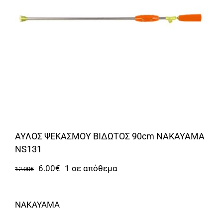
Αναλώσιμα
Αυτοκίνητο
Περισσότερα
Επικοινωνία
ΑΥΛΟΣ ΨΕΚΑΣΜΟΥ ΒΙΔΩΤΟΣ 90cm NAKAYAMA
NS131
Original
Η
6.00
€
1 σε απόθεμα
12.00
€
price
τρέχουσα
was:
τιμή
NAKAYAMA
12.00€.
είναι: