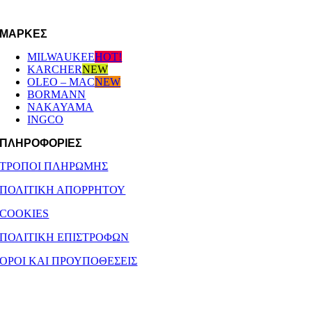
afoipouloushop@gmail.com
ΜΆΡΚΕΣ
MILWAUKEE
HOT!
KARCHER
NEW
OLEO – MAC
NEW
BORMANN
NAKAYAMA
INGCO
ΠΛΗΡΟΦΟΡΙΕΣ
ΤΡΟΠΟΙ ΠΛΗΡΩΜΗΣ
ΠΟΛΙΤΙΚΗ ΑΠΟΡΡΗΤΟΥ
COOKIES
ΠΟΛΙΤΙΚΗ ΕΠΙΣΤΡΟΦΩΝ
ΟΡΟΙ ΚΑΙ ΠΡΟΥΠΟΘΕΣΕΙΣ