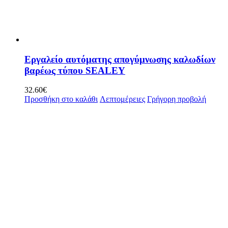
Εργαλείο αυτόματης απογύμνωσης καλωδίων
βαρέως τύπου SEALEY
32.60
€
Προσθήκη στο καλάθι
Λεπτομέρειες
Γρήγορη προβολή
ΕΠΙΚΟΙΝΩΝΙΑ
ΤΗΛΕΦΩΝΙΚΟ ΚΕΝΤΡΟ
2514 409 909
ΩΡΑΡΙΟ ΚΑΤΑΣΤΗΜΑΤΟΣ
Δευτέρα – Παρασκευή: 08:00 – 20:00
Σάββατο: 08:00 – 16:00
EMAIL