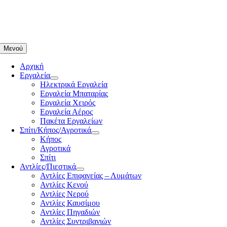
Μετάβαση
στο
περιεχόμενο
Μενού
Αρχική
Εργαλεία
Ηλεκτρικά Εργαλεία
Εργαλεία Μπαταρίας
Εργαλεία Χειρός
Εργαλεία Αέρος
Πακέτα Εργαλείων
Σπίτι/Κήπος/Αγροτικά
Κήπος
Αγροτικά
Σπίτι
Αντλίες/Πιεστικά
Αντλίες Επιφανείας – Λυμάτων
Αντλίες Κενού
Αντλίες Νερού
Αντλίες Καυσίμου
Αντλίες Πηγαδιών
Αντλίες Συντριβανιών