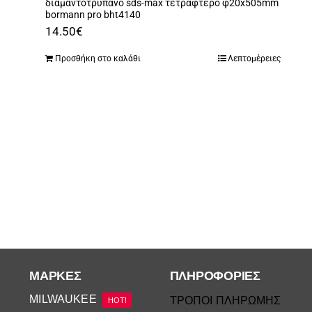
διαμαντοτρυπανο sds-max τετραφτερο φ20x505mm
bormann pro bht4140
14.50
€
Προσθήκη στο καλάθι
Λεπτομέρειες
ΜΆΡΚΕΣ
ΠΛΗΡΟΦΟΡΙΕΣ
MILWAUKEE
ΤΡΟΠΟΙ ΠΛΗΡΩΜΗΣ
HOT!