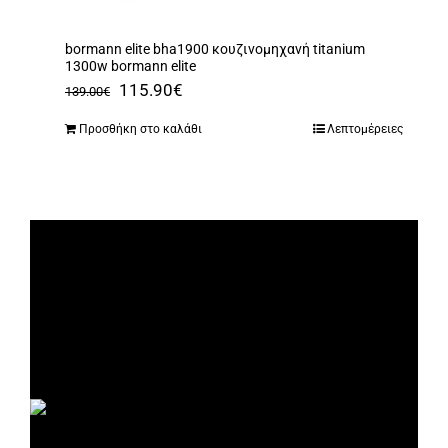
bormann elite bha1900 κουζινομηχανή titanium
1300w bormann elite
Original
Η
115.90
€
139.00
€
price
τρέχουσα
Προσθήκη στο καλάθι
Λεπτομέρειες
was:
τιμή
139.00€.
είναι:
115.90€.