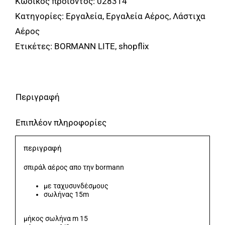
Κωδικός προϊόντος:
028314
με
Κατηγορίες:
Εργαλεία
,
Εργαλεία Αέρος
,
Λάστιχα
Ταχυσύνδεσμο
Αέρος
15m
Ετικέτες:
BORMANN LITE
,
shopflix
BORMANN
ποσότητα
Περιγραφή
Επιπλέον πληροφορίες
περιγραφή
σπιράλ αέρος απο την bormann
με ταχυσυνδέσμους
σωλήνας 15m
μήκος σωλήνα m 15