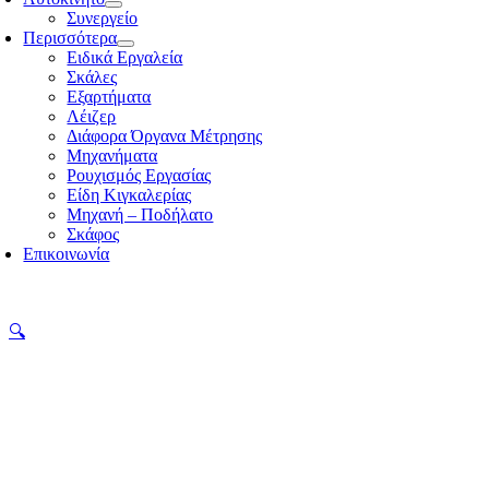
Συνεργείο
Περισσότερα
Ειδικά Εργαλεία
Σκάλες
Εξαρτήματα
Λέιζερ
Διάφορα Όργανα Μέτρησης
Μηχανήματα
Ρουχισμός Εργασίας
Είδη Κιγκαλερίας
Μηχανή – Ποδήλατο
Σκάφος
Επικοινωνία
🔍