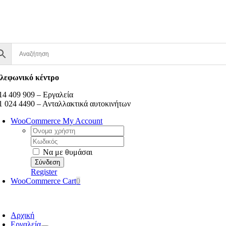
Μετάβαση
στο
περιεχόμενο
λεφωνικό κέντρο
14 409 909 – Εργαλεία
1 024 4490 – Ανταλλακτικά αυτοκινήτων
WooCommerce My Account
Username:
Κωδικός:
Να με θυμάσαι
Register
WooCommerce Cart
0
oggle
avigation
Αρχική
Εργαλεία