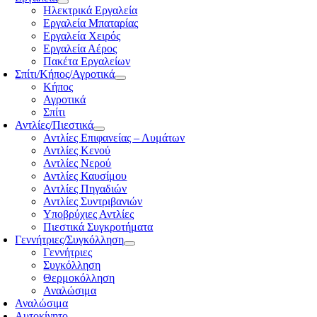
Ηλεκτρικά Εργαλεία
Εργαλεία Μπαταρίας
Εργαλεία Χειρός
Εργαλεία Αέρος
Πακέτα Εργαλείων
Σπίτι/Κήπος/Αγροτικά
Κήπος
Αγροτικά
Σπίτι
Αντλίες/Πιεστικά
Αντλίες Επιφανείας – Λυμάτων
Αντλίες Κενού
Αντλίες Νερού
Αντλίες Καυσίμου
Αντλίες Πηγαδιών
Αντλίες Συντριβανιών
Υποβρύχιες Αντλίες
Πιεστικά Συγκροτήματα
Γεννήτριες/Συγκόλληση
Γεννήτριες
Συγκόλληση
Θερμοκόλληση
Αναλώσιμα
Αναλώσιμα
Αυτοκίνητο