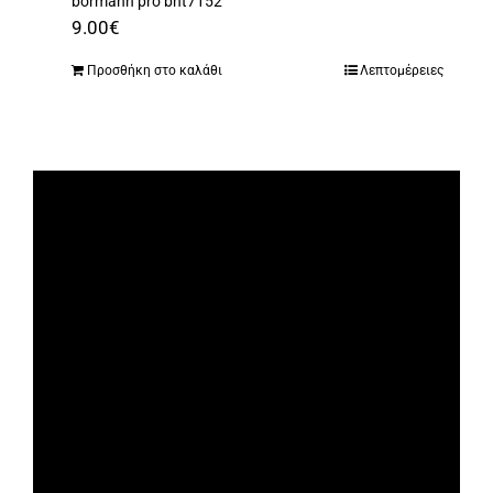
bormann pro bht7152
9.00
€
Προσθήκη στο καλάθι
Λεπτομέρειες