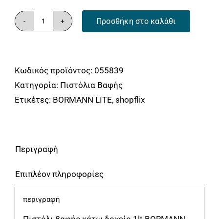
Προσθήκη στο καλάθι
BORMANN
BAT6145
Πιστόλι
Κωδικός προϊόντος:
055839
Βαφής
Κατηγορία:
Πιστόλια Βαφής
Κάτω
Ετικέτες:
BORMANN LITE
,
shopflix
Δοχείο,
1.0Lt,
1.8mm
BORMANN
Περιγραφή
ποσότητα
Επιπλέον πληροφορίες
περιγραφή
Πιστόλι βαφής κάτω δοχείο 1lt BORMANN.