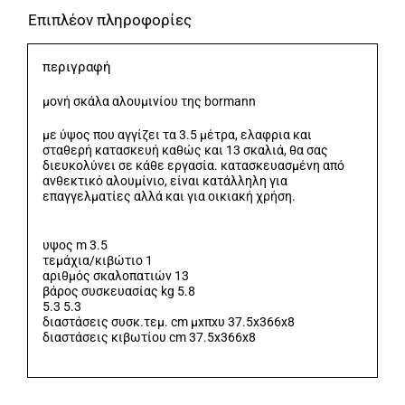
Επιπλέον πληροφορίες
περιγραφή
μονή σκάλα αλουμινίου της bormann
με ύψος που αγγίζει τα 3.5 μέτρα, ελαφρια και
σταθερή κατασκευή καθώς και 13 σκαλιά, θα σας
διευκολύνει σε κάθε εργασία. κατασκευασμένη από
ανθεκτικό αλουμίνιο, είναι κατάλληλη για
επαγγελματίες αλλά και για οικιακή χρήση.
υψος m 3.5
τεμάχια/κιβώτιο 1
αριθμός σκαλοπατιών 13
βάρος συσκευασίας kg 5.8
5.3 5.3
διαστάσεις συσκ.τεμ. cm μxπxυ 37.5x366x8
διαστάσεις κιβωτίου cm 37.5x366x8