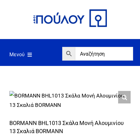
Μετάβαση
στο
περιεχόμενο
Μενού
Αρχική
Εργαλεία
Σπίτι/Κήπος/Αγροτικά
Αντλίες/Πιεστικά
BORMANN BHL1013 Σκάλα Μονή Αλουμινίου
Γεννήτριες/Συγκόλληση
13 Σκαλιά BORMANN