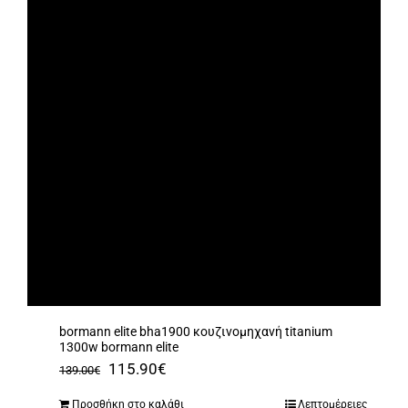
bormann elite bha1900 κουζινομηχανή titanium
1300w bormann elite
Original
Η
115.90
€
139.00
€
price
τρέχουσα
Προσθήκη στο καλάθι
Λεπτομέρειες