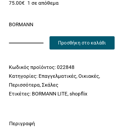
Αναλώσιμα
75.00
€
1 σε απόθεμα
Αυτοκίνητο
BORMANN
Περισσότερα
Επικοινωνία
Προσθήκη στο καλάθι
BORMANN
BHL1013
Σκάλα
Κωδικός προϊόντος:
022848
Μονή
Κατηγορίες:
Επαγγελματικές
,
Οικιακές
,
Αλουμινίου
Περισσότερα
,
Σκάλες
13
Ετικέτες:
BORMANN LITE
,
shopflix
Σκαλιά
BORMANN
ποσότητα
Περιγραφή