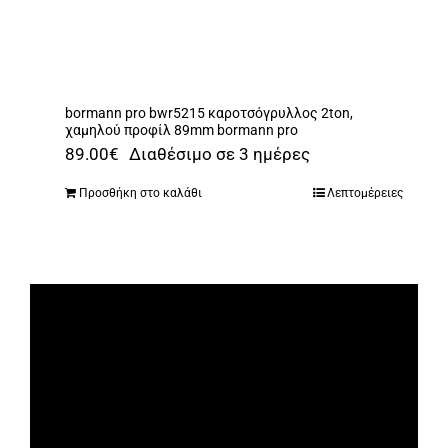
36.00€.
είναι:
34.00€.
bormann pro bwr5215 καροτσόγρυλλος 2ton,
χαμηλού προφίλ 89mm bormann pro
89.00
€
Διαθέσιμο σε 3 ημέρες
Προσθήκη στο καλάθι
Λεπτομέρειες