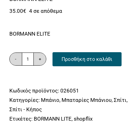
35.00
€
4 σε απόθεμα
BORMANN ELITE
Προσθήκη στο καλάθι
BORMANN
Elite
BTW3050
Κωδικός προϊόντος:
026051
Μπαταρία
Κατηγορίες:
Μπάνιο
,
Μπαταρίες Μπάνιου
,
Σπίτι
,
Νιπτήρα
Σπίτι - Κήπος
"Sierra"
Ετικέτες:
BORMANN LITE
,
shopflix
35mm
Αναμεικτική
Με