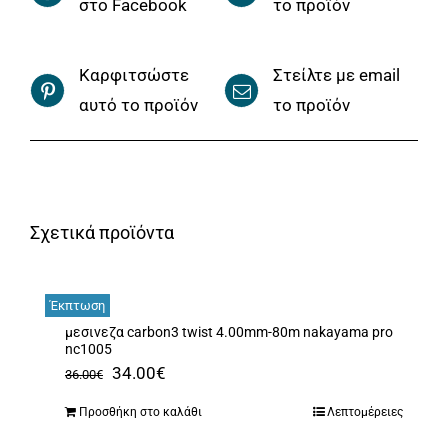
στο Facebook
το προϊόν
Καρφιτσώστε
Στείλτε με email
αυτό το προϊόν
το προϊόν
Σχετικά προϊόντα
Έκπτωση
μεσινεζα carbon3 twist 4.00mm-80m nakayama pro
nc1005
Original
Η
34.00
€
36.00
€
price
τρέχουσα
Προσθήκη στο καλάθι
Λεπτομέρειες
was:
τιμή