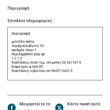
Pop
Περιγραφή
Up
Επιπλέον πληροφορίες
710G
BORMANN
περιγραφή
ELITE
μοντέλο sierra
ποσότητα
τεμάχια/κιβώτιο 10
αριθμός οπών 1
περιλαμβάνει pop up
1.2 1.2
διαστάσεις συσκ.τεμ. cm μxπxυ 20.5x17x7.5
διάμετρος φ mm 35
διαστάσεις κιβωτίου cm 36×37.5×22.5
Μοιραστείτε το
Κάντε tweet αυτό