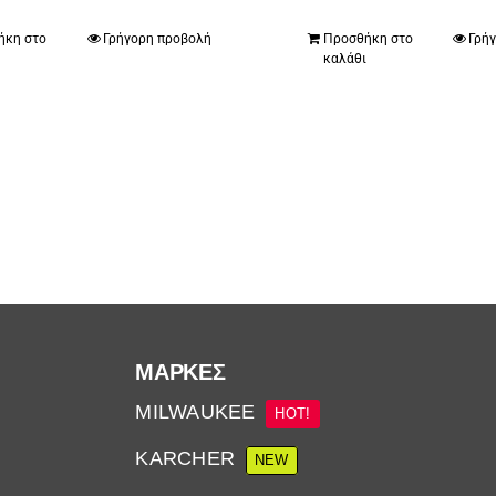
ήκη στο
Γρήγορη προβολή
Προσθήκη στο
Γρή
ι
καλάθι
ΜΆΡΚΕΣ
MILWAUKEE
HOT!
KARCHER
NEW