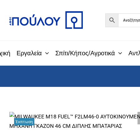
Μετάβαση
στο
περιεχόμενο
χική
Εργαλεία
Σπίτι/Κήπος/Αγροτικά
Αντλ
Έκπτωση