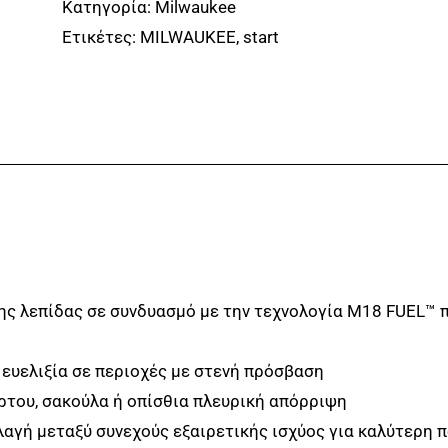
Κατηγορία:
Milwaukee
0
Ετικέτες:
MILWAUKEE
,
start
ΑΥΤΟΚΙΝΟΥΜΕΝΗ
ΜΗΧΑΝΗ
ΓΚΑΖΟΝ
46
CM
ΔΙΠΛΗΣ
ΜΠΑΤΑΡΙΑΣ
ποσότητα
της λεπίδας σε συνδυασμό με την τεχνολογία M18 FUEL™
ευελιξία σε περιοχές με στενή πρόσβαση
όρτου, σακούλα ή οπίσθια πλευρική απόρριψη
αλλαγή μεταξύ συνεχούς εξαιρετικής ισχύος για καλύτερη