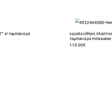
t™ xl ταμπακιερα
εργαλειοθήκη πλαστικ
ταμπακιέρα milwaukee 
€
110.00
€