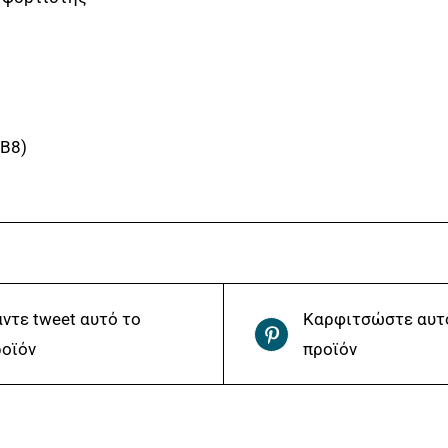
HB8)
ντε tweet αυτό το
Καρφιτσώστε αυτ
οϊόν
προϊόν